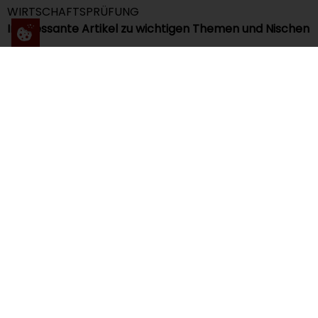
WIRTSCHAFTSPRÜFUNG
Interessante Artikel zu wichtigen Themen und Nischen
Schulen und Kitas in freier
Trägerschaft